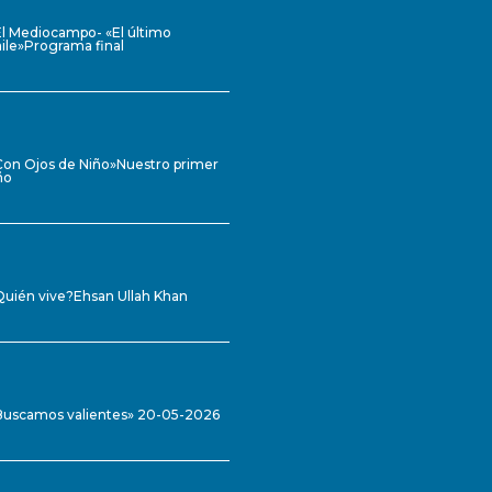
El Mediocampo- «El último
ile»Programa final
Con Ojos de Niño»Nuestro primer
ño
Quién vive?Ehsan Ullah Khan
Buscamos valientes» 20-05-2026