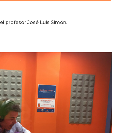
teclas
de
flecha
el profesor José Luis Simón.
arriba/abajo
para
aumentar
o
disminuir
el
volumen.