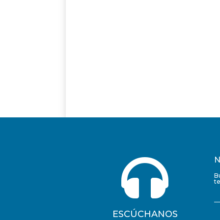

N
B
t
ESCÚCHANOS