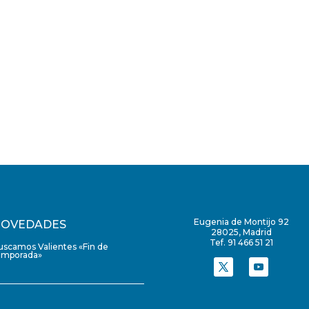
Eugenia de Montijo 92
OVEDADES
28025, Madrid
Tef. 91 466 51 21
uscamos Valientes «Fin de
emporada»