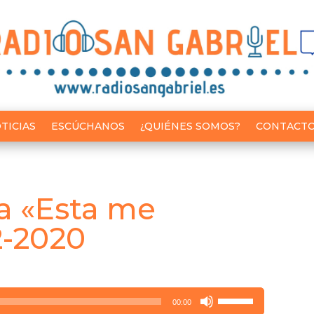
TICIAS
ESCÚCHANOS
¿QUIÉNES SOMOS?
CONTACT
a «Esta me
2-2020
Utiliza
00:00
las