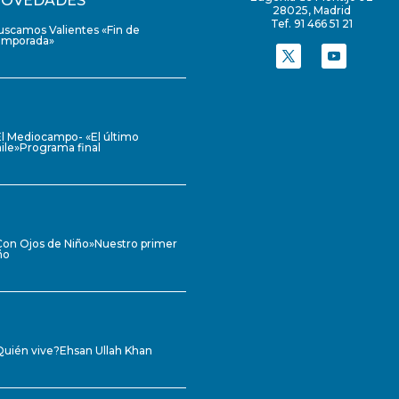
OVEDADES
28025, Madrid
Tef. 91 466 51 21
uscamos Valientes «Fin de
emporada»
El Mediocampo- «El último
ile»Programa final
Con Ojos de Niño»Nuestro primer
ño
Quién vive?Ehsan Ullah Khan