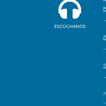

N
B
t
ESCÚCHANOS
«
ba
«
a
¿