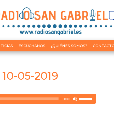
TICIAS
ESCÚCHANOS
¿QUIÉNES SOMOS?
CONTACT
 10-05-2019
Utiliza
00:00
las
teclas