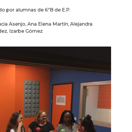
de
flecha
do por alumnas de 6ºB de E.P.
arriba/abajo
para
cía Asenjo, Ana Elena Martín, Alejandra
aumentar
ndez, Izarbe Gómez
o
disminuir
el
volumen.