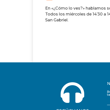
En «¿Cómo lo ves?» hablamos sob
Todos los miércoles de 14’30 a 1
San Gabriel.

N
B
t