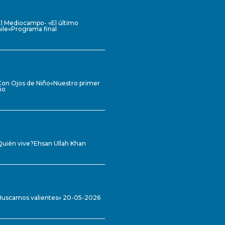
El Mediocampo- «El último
ile»Programa final
Con Ojos de Niño»Nuestro primer
ño
Quién vive?Ehsan Ullah Khan
Buscamos valientes» 20-05-2026