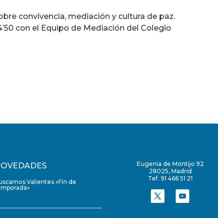
de
flecha
re convivencia, mediación y cultura de paz.
arriba/abajo
4’50 con el Equipo de Mediación del Colegio
para
aumentar
o
disminuir
el
volumen.
Eugenia de Montijo 92
OVEDADES
28025, Madrid
Tef. 91 466 51 21
uscamos Valientes «Fin de
emporada»