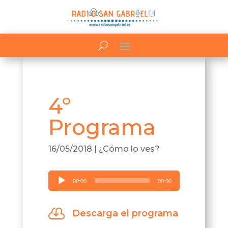
4º
Programa
16/05/2018
|
¿Cómo lo ves?
Reproductor
00:00
00:00
de
audio

Descarga el programa