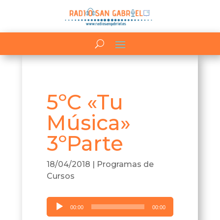
5ºC «Tu
Música»
3ºParte
18/04/2018
|
Programas de
Cursos
Reproductor
00:00
00:00
de