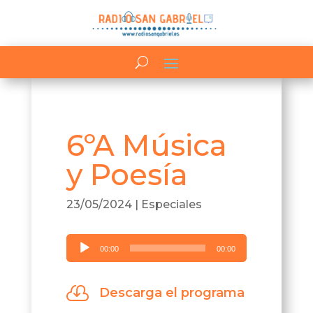
6ºA Música
y Poesía
23/05/2024
|
Especiales
Reproductor
00:00
00:00
de
audio

Descarga el programa