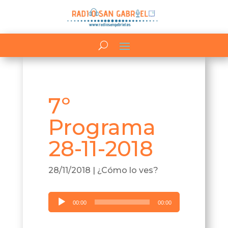
7º
Programa
28-11-2018
28/11/2018
|
¿Cómo lo ves?
Reproductor
00:00
00:00
de
audio