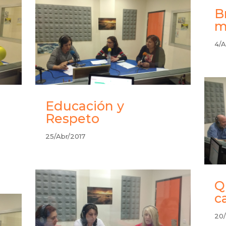
B
m
4/A
Educación y
Respeto
25/Abr/2017
Q
c
20/