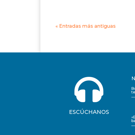
« Entradas más antiguas

N
B
t
ESCÚCHANOS
«
ba