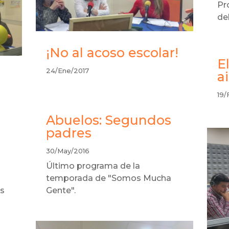
Pr
de
¡No al acoso escolar!
E
24/Ene/2017
a
19/
Abuelos: Segundos
padres
30/May/2016
Último programa de la
temporada de "Somos Mucha
es
Gente".