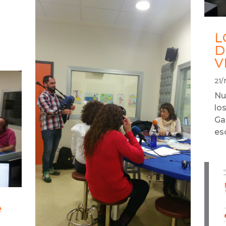
L
D
V
21/
Nu
lo
Ga
es
e