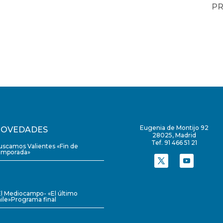
P
Eugenia de Montijo 92
OVEDADES
28025, Madrid
Tef. 91 466 51 21
uscamos Valientes «Fin de
emporada»
El Mediocampo- «El último
ile»Programa final