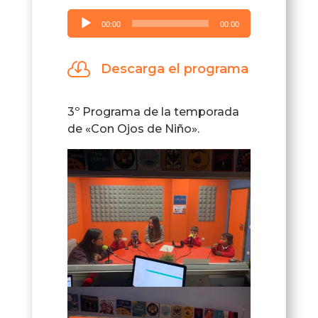
Reproductor
00:00
00:00
de
audio

Descarga el programa
3º Programa de la temporada
de «Con Ojos de Niño».