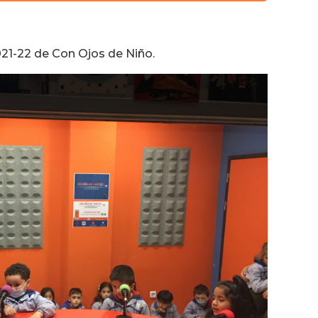
teclas
de
flecha
21-22 de Con Ojos de Niño.
arriba/abajo
para
aumentar
o
disminuir
el
volumen.