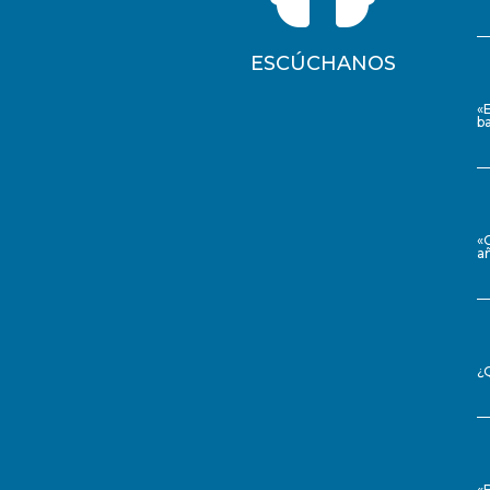
ESCÚCHANOS
«
ba
«
a
¿
«