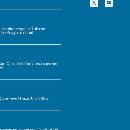
El Mediocampo- «El último
ile»Programa final
Con Ojos de Niño»Nuestro primer
ño
Quién vive?Ehsan Ullah Khan
Buscamos valientes» 20-05-2026