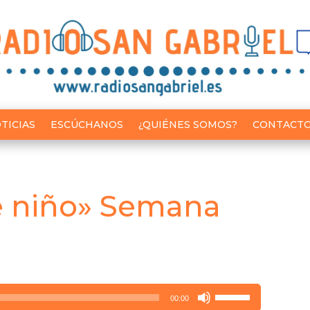
TICIAS
ESCÚCHANOS
¿QUIÉNES SOMOS?
CONTACT
e niño» Semana
Utiliza
00:00
las