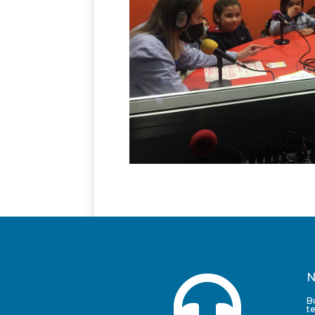

N
B
t