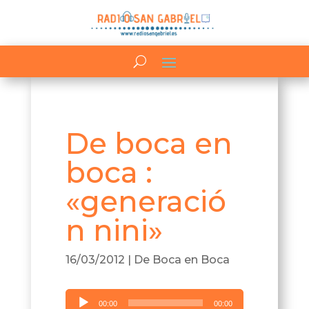
De boca en
boca :
«generació
n nini»
16/03/2012
|
De Boca en Boca
Reproductor
00:00
00:00