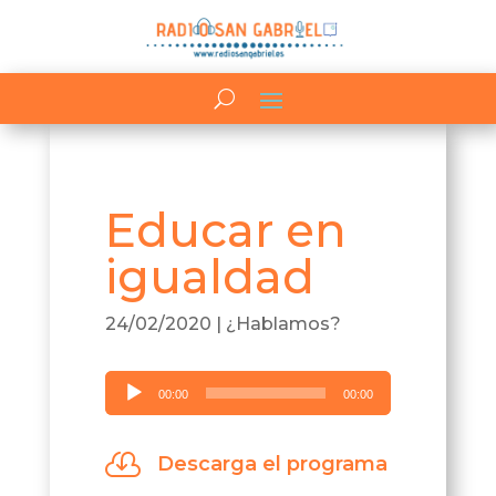
Educar en
igualdad
24/02/2020
|
¿Hablamos?
Reproductor
00:00
00:00
de
audio

Descarga el programa