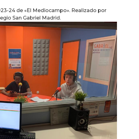
de
flecha
023-24 de «El Mediocampo». Realizado por
arriba/abajo
legio San Gabriel Madrid.
para
aumentar
o
disminuir
el
volumen.