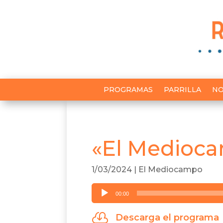
PROGRAMAS
PARRILLA
NO
«El Medioca
1/03/2024
|
El Mediocampo
Reproductor
00:00
de
audio

Descarga el programa