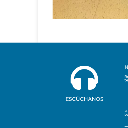

N
B
t
ESCÚCHANOS
«
ba