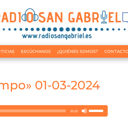
TICIAS
ESCÚCHANOS
¿QUIÉNES SOMOS?
CONTACT
mpo» 01-03-2024
Utiliza
00:00
las
teclas