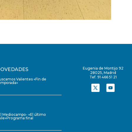
Eugenia de Montijo 92
OVEDADES
28025, Madrid
Tef. 91 466 51 21
uscamos Valientes «Fin de
emporada»
El Mediocampo- «El último
ile»Programa final