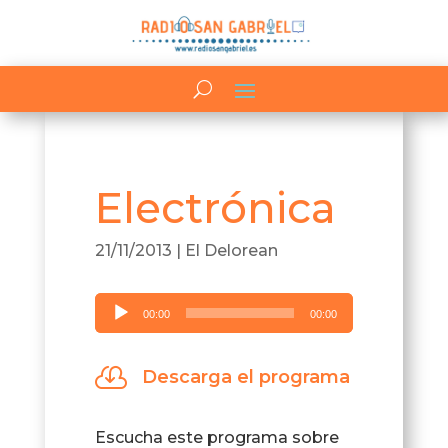
Electrónica
21/11/2013
|
El Delorean
Reproductor
00:00
00:00
de
audio

Descarga el programa
Escucha este programa sobre