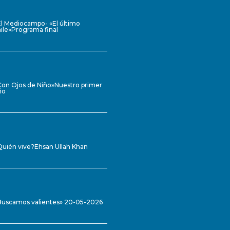
El Mediocampo- «El último
ile»Programa final
Con Ojos de Niño»Nuestro primer
ño
Quién vive?Ehsan Ullah Khan
Buscamos valientes» 20-05-2026