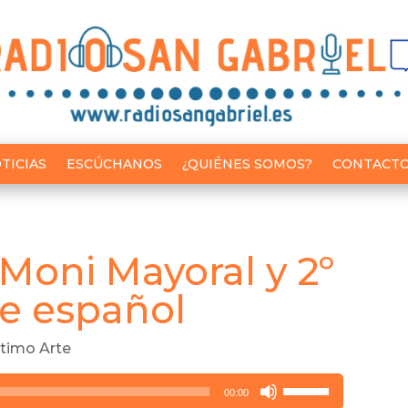
TICIAS
ESCÚCHANOS
¿QUIÉNES SOMOS?
CONTACT
 Moni Mayoral y 2º
ne español
timo Arte
Utiliza
00:00
las