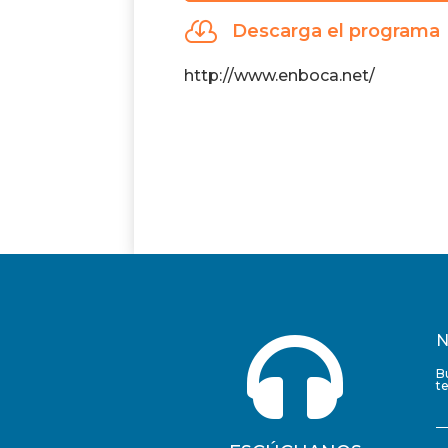
audio

Descarga el programa
http://www.enboca.net/

N
B
t