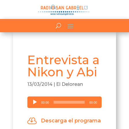
Entrevista a
Nikon y Abi
13/03/2014
|
El Delorean
Reproductor
00:00
00:00
de
audio

Descarga el programa