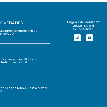
Eugenia de Montijo 92
OVEDADES
28025, Madrid
Tef. 91 466 51 21
uscamos Valientes «Fin de
emporada»
El Mediocampo- «El último
ile»Programa final
Con Ojos de Niño»Nuestro primer
ño