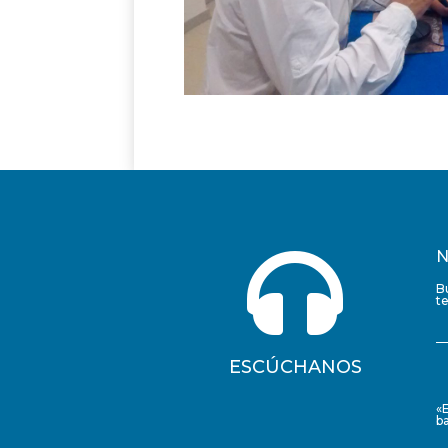

N
B
t
ESCÚCHANOS
«
ba