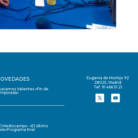
Eugenia de Montijo 92
OVEDADES
28025, Madrid
Tef. 91 466 51 21
uscamos Valientes «Fin de
emporada»
El Mediocampo- «El último
ile»Programa final