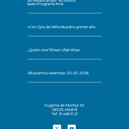
«El Mediocampo- «El último
baile»Programa final
«Con Ojos de Niño»Nuestro primer año
¿Quién vive?Ehsan Ullah Khan
«Buscamos valientes» 20-05-2026
Eugenia de Montijo 92
28025, Madrid
Tef. 91 466 51 21