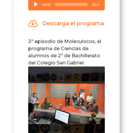
Reproductor
00:00
00:00
de
audio

Descarga el programa
3º episodio de Moleculocos, el
programa de Ciencias de
alumnos de 2º de Bachillerato
del Colegio San Gabriel.