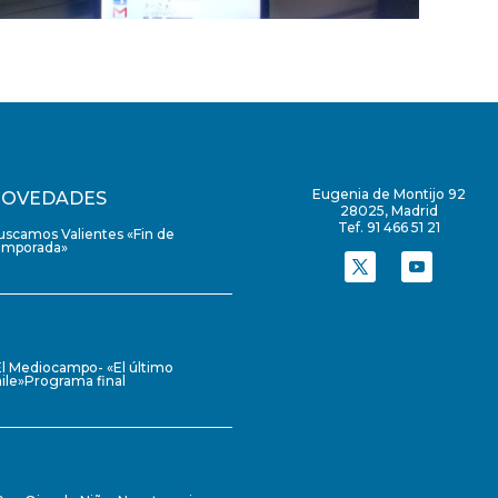
Eugenia de Montijo 92
OVEDADES
28025, Madrid
Tef. 91 466 51 21
uscamos Valientes «Fin de
emporada»
El Mediocampo- «El último
ile»Programa final