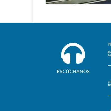

N
B
t
ESCÚCHANOS
«
ba