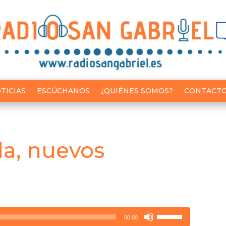
TICIAS
ESCÚCHANOS
¿QUIÉNES SOMOS?
CONTACT
a, nuevos
Utiliza
00:00
las