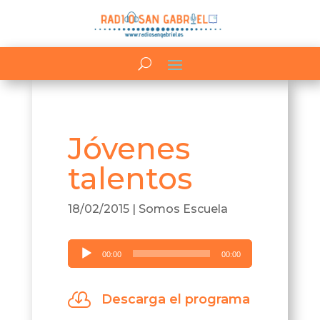
Jóvenes
talentos
18/02/2015
|
Somos Escuela
Reproductor
00:00
00:00
de
audio

Descarga el programa