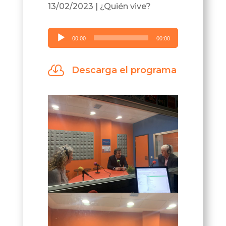
13/02/2023
|
¿Quién vive?
Reproductor
00:00
00:00
de
audio

Descarga el programa