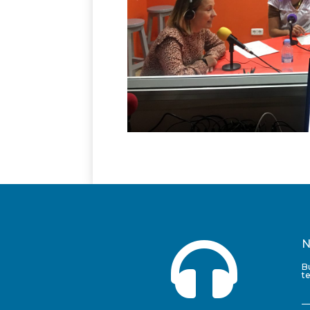

N
B
t