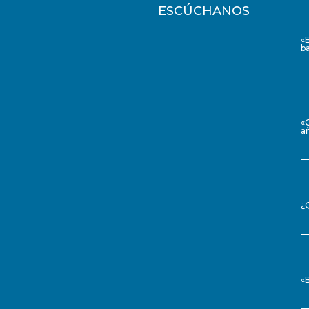
ESCÚCHANOS
«
ba
«
a
¿
«