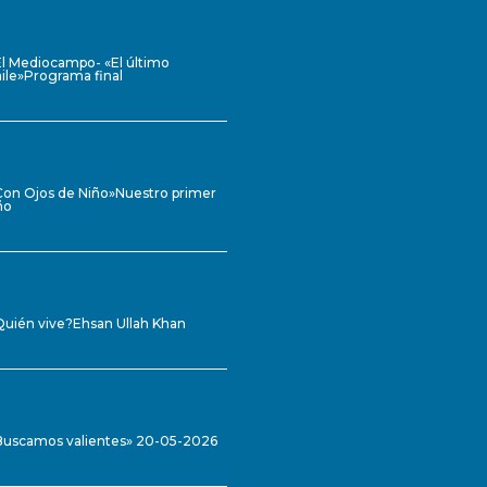
El Mediocampo- «El último
ile»Programa final
Con Ojos de Niño»Nuestro primer
ño
Quién vive?Ehsan Ullah Khan
Buscamos valientes» 20-05-2026