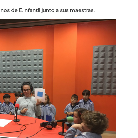
de
flecha
os de E.Infantil junto a sus maestras.
arriba/abajo
para
aumentar
o
disminuir
el
volumen.