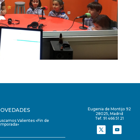
Eugenia de Montijo 92
OVEDADES
28025, Madrid
Tef. 91 466 51 21
uscamos Valientes «Fin de
emporada»