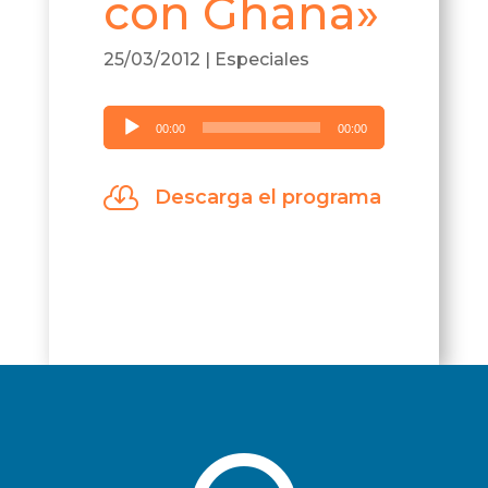
con Ghana»
25/03/2012
|
Especiales
Reproductor
00:00
00:00
de
audio

Descarga el programa