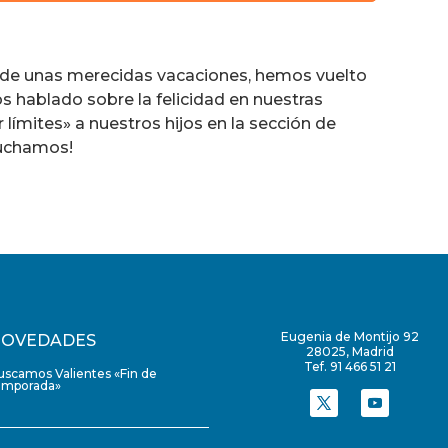
teclas
de
flecha
 de unas merecidas vacaciones, hemos vuelto
arriba/abajo
s hablado sobre la felicidad en nuestras
para
 límites» a nuestros hijos en la sección de
aumentar
cuchamos!
o
disminuir
el
volumen.
Eugenia de Montijo 92
OVEDADES
28025, Madrid
Tef. 91 466 51 21
uscamos Valientes «Fin de
emporada»