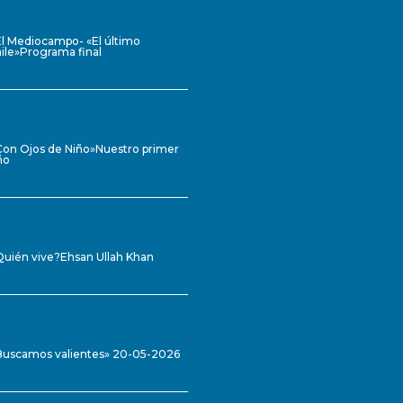
El Mediocampo- «El último
ile»Programa final
Con Ojos de Niño»Nuestro primer
ño
Quién vive?Ehsan Ullah Khan
Buscamos valientes» 20-05-2026