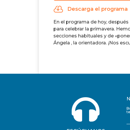
audio

Descarga el programa
En el programa de hoy, después
para celebrar la primavera. Hemo
secciones habituales y de «poner
Ángela , la orientadora. ¡Nos es

N
B
t