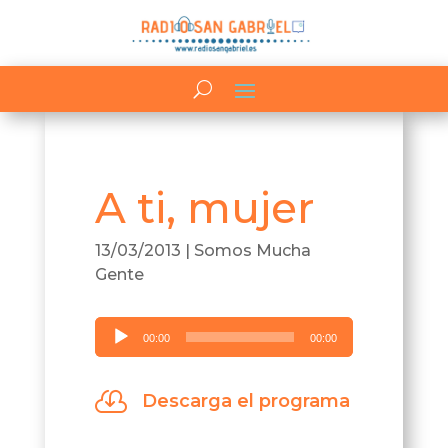
A ti, mujer
13/03/2013
|
Somos Mucha
Gente
Reproductor
00:00
00:00
de
audio

Descarga el programa