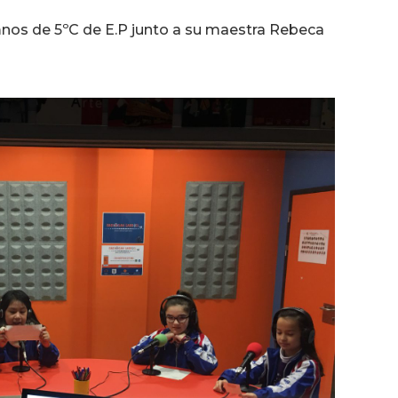
de
flecha
nos de 5ºC de E.P junto a su maestra Rebeca
arriba/abajo
para
aumentar
o
disminuir
el
volumen.