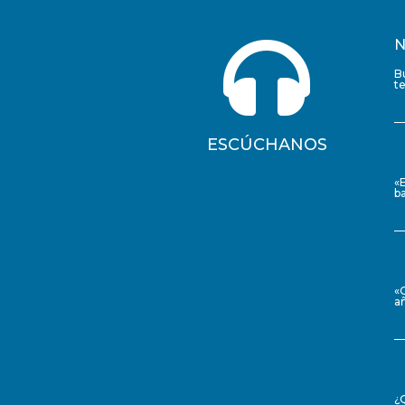

N
B
t
ESCÚCHANOS
«
ba
«
a
¿