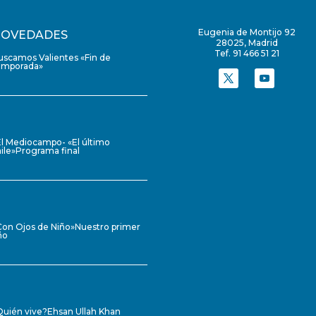
Eugenia de Montijo 92
OVEDADES
28025, Madrid
Tef. 91 466 51 21
uscamos Valientes «Fin de
emporada»
El Mediocampo- «El último
ile»Programa final
Con Ojos de Niño»Nuestro primer
ño
Quién vive?Ehsan Ullah Khan