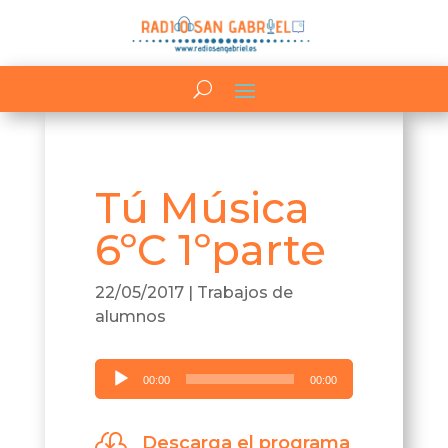
Tú Música
6ºC 1ºparte
22/05/2017
|
Trabajos de
alumnos
Reproductor
00:00
00:00
de
audio

Descarga el programa